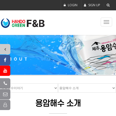
LOGIN
SIGN UP
Toggl
navig
ABOUT
용암해수 소개